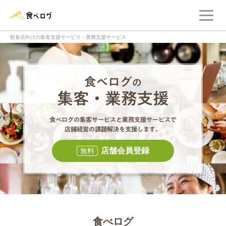
メ
食べログ店舗管理画面
飲食店向けの集客支援サービス・業務支援サービス
食べログの集客・
食べログの集
店舗会員登録
無料
食べログ