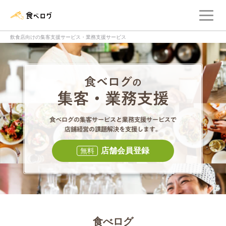
メ
食べログ店舗管理画面
飲食店向けの集客支援サービス・業務支援サービス
食べログの集客・
食べログの集
店舗会員登録
無料
食べログ