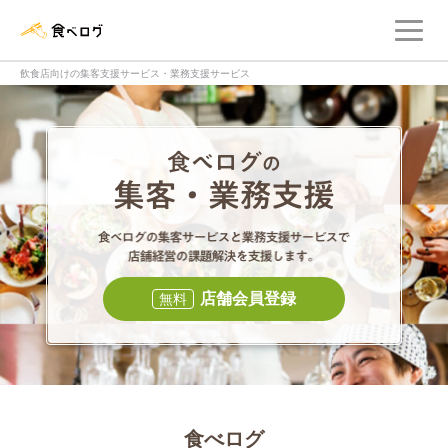
メ
食べログ店舗管理画面
飲食店向けの集客支援サービス・業務支援サービス
食べログの集客・
食べログの集
店舗会員登録
無料
食べログ