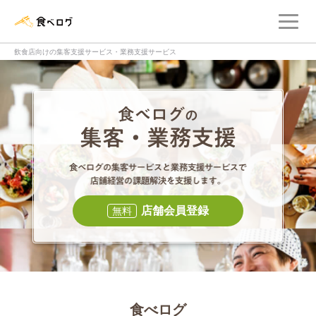
メ
食べログ店舗管理画面
飲食店向けの集客支援サービス・業務支援サービス
食べログの集客・
食べログの集
店舗会員登録
無料
食べログ