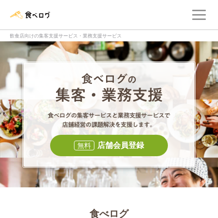
メ
食べログ店舗管理画面
飲食店向けの集客支援サービス・業務支援サービス
食べログの集客・
食べログの集
店舗会員登録
無料
食べログ