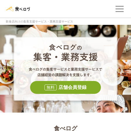
メ
食べログ店舗管理画面
飲食店向けの集客支援サービス・業務支援サービス
食べログの集客・
食べログの集
店舗会員登録
無料
食べログ