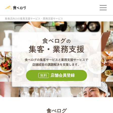
メ
食べログ店舗管理画面
飲食店向けの集客支援サービス・業務支援サービス
食べログの集客・
食べログの集
店舗会員登録
無料
食べログ