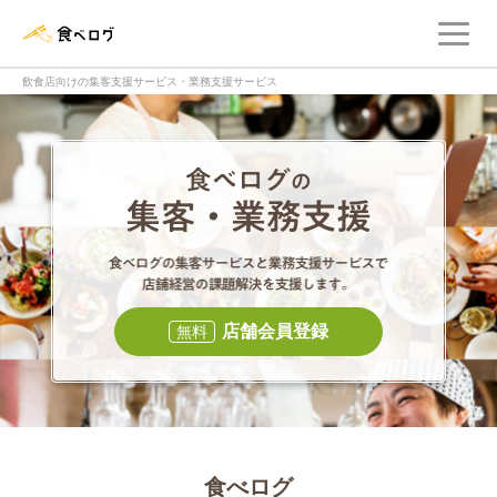
メ
食べログ店舗管理画面
飲食店向けの集客支援サービス・業務支援サービス
食べログの集客・
食べログの集
店舗会員登録
無料
食べログ