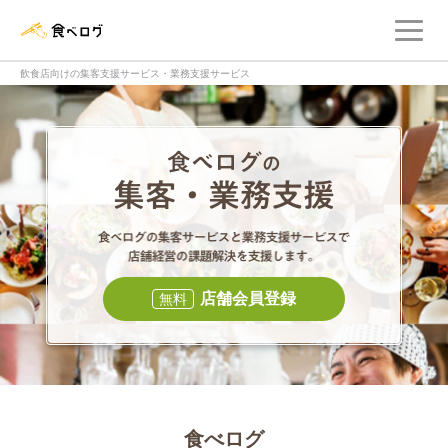
メ
食べログ店舗管理画面
飲食店向けの集客支援サービス・業務支援サービス
食べログの集客・
食べログの集
店舗会員登録
無料
食べログ