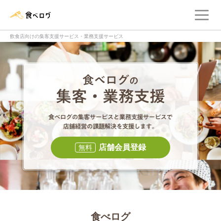
メ
食べログ店舗管理画面
飲食店向けの集客支援サービス・業務支援サービス
食べログの集客・
食べログの集
店舗会員登録
無料
食べログ