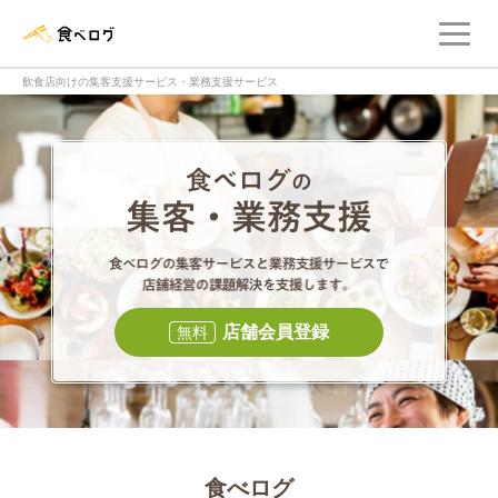
メ
食べログ店舗管理画面
飲食店向けの集客支援サービス・業務支援サービス
食べログの集客・
食べログの集
店舗会員登録
無料
食べログ