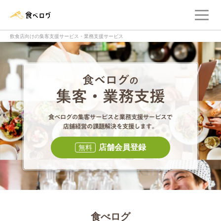
メ
食べログ店舗管理画面
飲食店向けの集客支援サービス・業務支援サービス
食べログの集客・
食べログの集
店舗会員登録
無料
食べログ