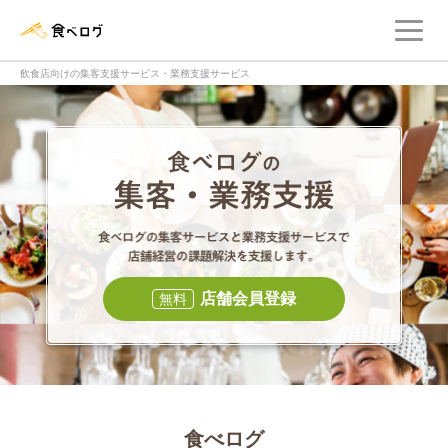
メ
食べログ店舗管理画面
飲食店向けの集客支援サービス・業務支援サービス
食べログの集客・
食べログの集
店舗会員登録
無料
食べログ