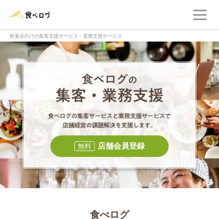
メ
食べログ店舗管理画面
飲食店向けの集客支援サービス・業務支援サービス
食べログの集客・
食べログの集
店舗会員登録
無料
食べログ