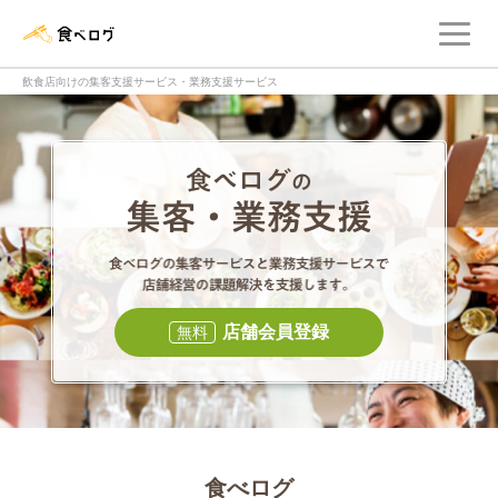
メ
食べログ店舗管理画面
飲食店向けの集客支援サービス・業務支援サービス
食べログの集客・
食べログの集
店舗会員登録
無料
食べログ