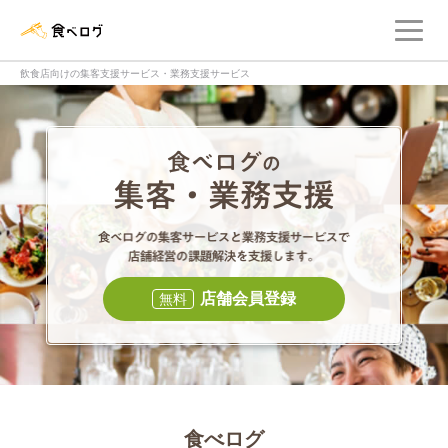
メ
食べログ店舗管理画面
飲食店向けの集客支援サービス・業務支援サービス
食べログの集客・
食べログの集
店舗会員登録
無料
食べログ