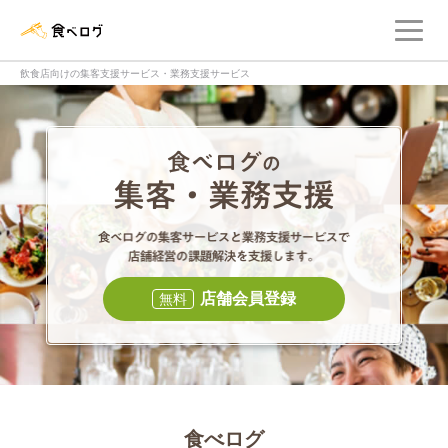
メ
食べログ店舗管理画面
飲食店向けの集客支援サービス・業務支援サービス
食べログの集客・
食べログの集
店舗会員登録
無料
食べログ