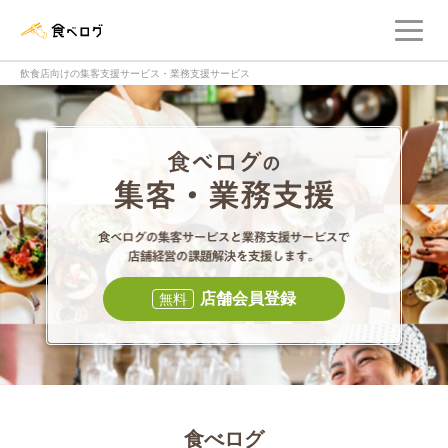
メ
食べログ店舗管理画面
飲食店向けの集客支援サービス・業務支援サービス
食べログの集客・
食べログの集
店舗会員登録
無料
食べログ