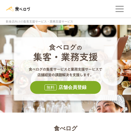
メ
食べログ店舗管理画面
飲食店向けの集客支援サービス・業務支援サービス
食べログの集客・
食べログの集
店舗会員登録
無料
食べログ