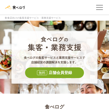
メ
食べログ店舗管理画面
飲食店向けの集客支援サービス・業務支援サービス
食べログの集客・
食べログの集
店舗会員登録
無料
食べログ