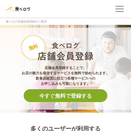
メ
食べログ店舗管理画面
食べログ店舗会員登録のご案内
食べログ店舗会員登
無料
店舗会員登録することで、
お店の魅力を発信するサービスを無料で始められます。
飲食店経営に役立つ各種サービスへの
お申し込みも可能になります。
今すぐ無料で登録する
多くのユーザーが利用する