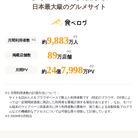
日本最大級のグルメサイト
9,883
※2
月間利用者数
※1
約
万人
89
※2
掲載店舗数
万店舗
24
7,998
※2
月間PV
約
億
万PV
※1 月間利用者数の計測方法について：
サイトを訪れた人をブラウザベースで数えた利用者数です（特定のブラウザ、OS等によ
っては一定期間経過後に再訪した利用者を重複計測する場合があります）。なお、モバイ
ル端末のウェブページ高速表示に伴う利用者数の重複や、第三者による自動収集プログラ
ムなどの機械的なアクセスについては可能な限り排除して計測しています。
※2 2026年3月時点