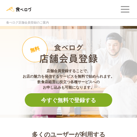
メ
食べログ店舗管理画面
食べログ店舗会員登録のご案内
食べログ店舗会員登
無料
店舗会員登録することで、
お店の魅力を発信するサービスを無料で始められます。
飲食店経営に役立つ各種サービスへの
お申し込みも可能になります。
今すぐ無料で登録する
多くのユーザーが利用する