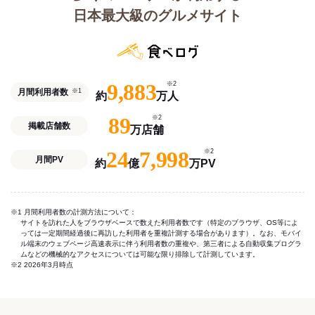
日本最大級のグルメサイト
9,883
※2
月間利用者数
※1
約
万人
89
※2
掲載店舗数
万店舗
24
7,998
※2
月間PV
約
億
万PV
※1 月間利用者数の計測方法について：
サイトを訪れた人をブラウザベースで数えた利用者数です（特定のブラウザ、OS等によ
っては一定期間経過後に再訪した利用者を重複計測する場合があります）。なお、モバイ
ル端末のウェブページ高速表示に伴う利用者数の重複や、第三者による自動収集プログラ
ムなどの機械的なアクセスについては可能な限り排除して計測しています。
※2 2026年3月時点