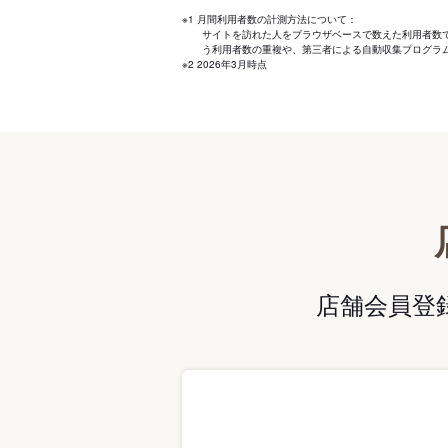
※1 月間利用者数の計測方法について：
サイトを訪れた人をブラウザベースで数えた利用者数
う利用者数の重複や、第三者による自動収集プログラ
※2 2026年3月時点
店舗会員登