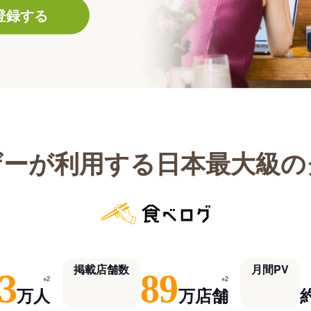
登録する
ザーが利用する日本最大級の
掲載店舗数
月間PV
3
89
※2
※2
万人
万店舗