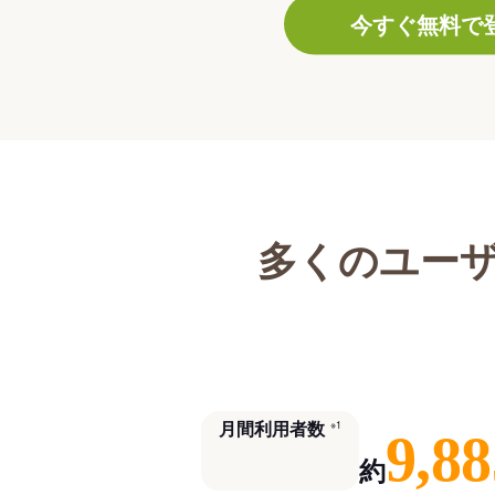
今すぐ無料で
多くのユー
月間利用者数
※1
9,88
約