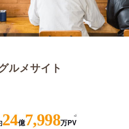
グルメサイト
24
7,998
※2
約
億
万PV