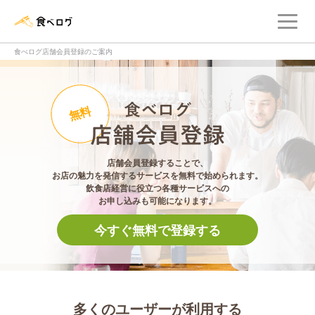
メ
食べログ店舗管理画面
食べログ店舗会員登録のご案内
食べログ店舗会員登
無料
店舗会員登録することで、
お店の魅力を発信するサービスを無料で始められます。
飲食店経営に役立つ各種サービスへの
お申し込みも可能になります。
今すぐ無料で登録する
多くのユーザーが利用する