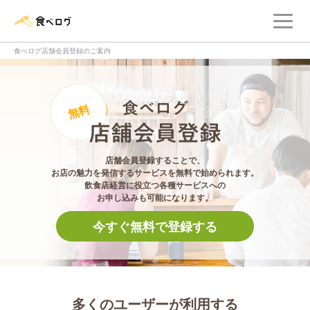
メ
食べログ店舗管理画面
食べログ店舗会員登録のご案内
食べログ店舗会員登
無料
店舗会員登録することで、
お店の魅力を発信するサービスを無料で始められます。
飲食店経営に役立つ各種サービスへの
お申し込みも可能になります。
今すぐ無料で登録する
多くのユーザーが利用する