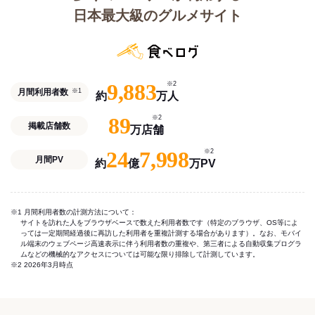
日本最大級のグルメサイト
9,883
※2
月間利用者数
※1
約
万人
89
※2
掲載店舗数
万店舗
24
7,998
※2
月間PV
約
億
万PV
※1 月間利用者数の計測方法について：
サイトを訪れた人をブラウザベースで数えた利用者数です（特定のブラウザ、OS等によ
っては一定期間経過後に再訪した利用者を重複計測する場合があります）。なお、モバイ
ル端末のウェブページ高速表示に伴う利用者数の重複や、第三者による自動収集プログラ
ムなどの機械的なアクセスについては可能な限り排除して計測しています。
※2 2026年3月時点