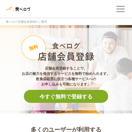
メ
食べログ店舗管理画面
食べログ店舗会員登録のご案内
食べログ店舗会員登
無料
店舗会員登録することで、
お店の魅力を発信するサービスを無料で始められます。
飲食店経営に役立つ各種サービスへの
お申し込みも可能になります。
今すぐ無料で登録する
多くのユーザーが利用する