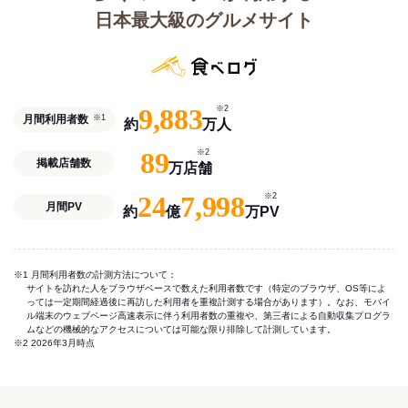
日本最大級のグルメサイト
9,883
※2
月間利用者数
※1
約
万人
89
※2
掲載店舗数
万店舗
24
7,998
※2
月間PV
約
億
万PV
※1 月間利用者数の計測方法について：
サイトを訪れた人をブラウザベースで数えた利用者数です（特定のブラウザ、OS等によ
っては一定期間経過後に再訪した利用者を重複計測する場合があります）。なお、モバイ
ル端末のウェブページ高速表示に伴う利用者数の重複や、第三者による自動収集プログラ
ムなどの機械的なアクセスについては可能な限り排除して計測しています。
※2 2026年3月時点