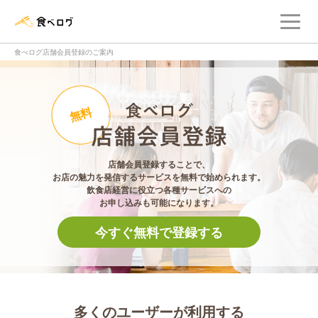
メ
食べログ店舗管理画面
食べログ店舗会員登録のご案内
食べログ店舗会員登
無料
店舗会員登録することで、
お店の魅力を発信するサービスを無料で始められます。
飲食店経営に役立つ各種サービスへの
お申し込みも可能になります。
今すぐ無料で登録する
多くのユーザーが利用する