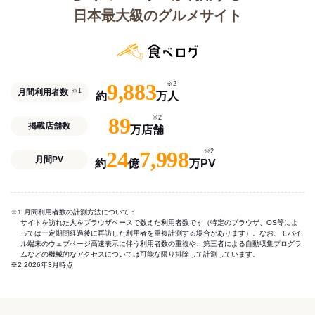
日本最大級のグルメサイト
9,883
※2
月間利用者数
※1
約
万人
89
※2
掲載店舗数
万店舗
24
7,998
※2
月間PV
約
億
万PV
※1 月間利用者数の計測方法について：
サイトを訪れた人をブラウザベースで数えた利用者数です（特定のブラウザ、OS等によ
っては一定期間経過後に再訪した利用者を重複計測する場合があります）。なお、モバイ
ル端末のウェブページ高速表示に伴う利用者数の重複や、第三者による自動収集プログラ
ムなどの機械的なアクセスについては可能な限り排除して計測しています。
※2 2026年3月時点