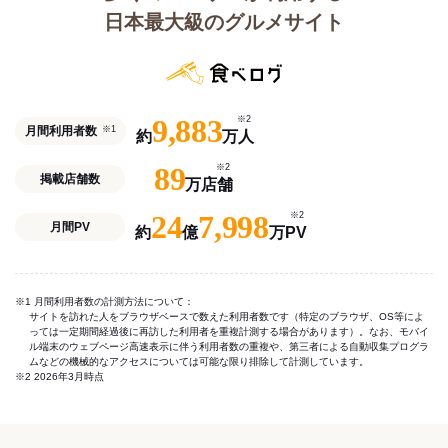
日本最大級のグルメサイト
9,883
※2
月間利用者数
※1
約
万人
89
※2
掲載店舗数
万店舗
24
7,998
※2
月間PV
約
億
万PV
※1 月間利用者数の計測方法について：
サイトを訪れた人をブラウザベースで数えた利用者数です（特定のブラウザ、OS等によ
っては一定期間経過後に再訪した利用者を重複計測する場合があります）。なお、モバイ
ル端末のウェブページ高速表示に伴う利用者数の重複や、第三者による自動収集プログラ
ムなどの機械的なアクセスについては可能な限り排除して計測しています。
※2 2026年3月時点