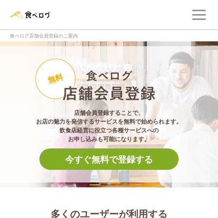
メ
食べログ店舗管理画面
食べログ店舗会員登録のご案内
食べログ店舗会員登
無料
店舗会員登録することで、
お店の魅力を発信するサービスを無料で始められます。
飲食店経営に役立つ各種サービスへの
お申し込みも可能になります。
今すぐ無料で登録する
多くのユーザーが利用する