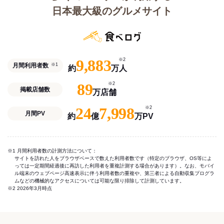
日本最大級のグルメサイト
9,883
※2
月間利用者数
※1
約
万人
89
※2
掲載店舗数
万店舗
24
7,998
※2
月間PV
約
億
万PV
※1 月間利用者数の計測方法について：
サイトを訪れた人をブラウザベースで数えた利用者数です（特定のブラウザ、OS等によ
っては一定期間経過後に再訪した利用者を重複計測する場合があります）。なお、モバイ
ル端末のウェブページ高速表示に伴う利用者数の重複や、第三者による自動収集プログラ
ムなどの機械的なアクセスについては可能な限り排除して計測しています。
※2 2026年3月時点