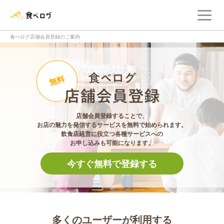
メ
食べログ店舗管理画面
食べログ店舗会員登録のご案内
食べログ店舗会員登
無料
店舗会員登録することで、
お店の魅力を発信するサービスを無料で始められます。
飲食店経営に役立つ各種サービスへの
お申し込みも可能になります。
今すぐ無料で登録する
多くのユーザーが利用する