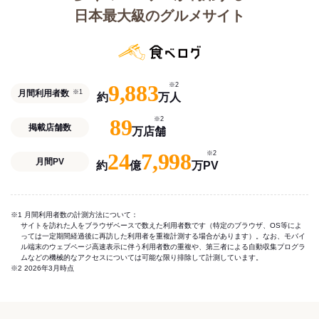
日本最大級のグルメサイト
9,883
※2
月間利用者数
※1
約
万人
89
※2
掲載店舗数
万店舗
24
7,998
※2
月間PV
約
億
万PV
※1 月間利用者数の計測方法について：
サイトを訪れた人をブラウザベースで数えた利用者数です（特定のブラウザ、OS等によ
っては一定期間経過後に再訪した利用者を重複計測する場合があります）。なお、モバイ
ル端末のウェブページ高速表示に伴う利用者数の重複や、第三者による自動収集プログラ
ムなどの機械的なアクセスについては可能な限り排除して計測しています。
※2 2026年3月時点