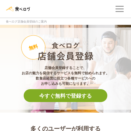
メ
食べログ店舗管理画面
食べログ店舗会員登録のご案内
食べログ店舗会員登
無料
店舗会員登録することで、
お店の魅力を発信するサービスを無料で始められます。
飲食店経営に役立つ各種サービスへの
お申し込みも可能になります。
今すぐ無料で登録する
多くのユーザーが利用する