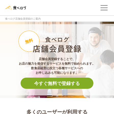
メ
食べログ店舗管理画面
食べログ店舗会員登録のご案内
食べログ店舗会員登
無料
店舗会員登録することで、
お店の魅力を発信するサービスを無料で始められます。
飲食店経営に役立つ各種サービスへの
お申し込みも可能になります。
今すぐ無料で登録する
多くのユーザーが利用する