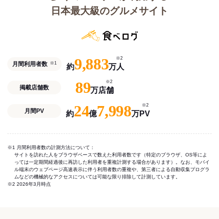
日本最大級のグルメサイト
9,883
※2
月間利用者数
※1
約
万人
89
※2
掲載店舗数
万店舗
24
7,998
※2
月間PV
約
億
万PV
※1 月間利用者数の計測方法について：
サイトを訪れた人をブラウザベースで数えた利用者数です（特定のブラウザ、OS等によ
っては一定期間経過後に再訪した利用者を重複計測する場合があります）。なお、モバイ
ル端末のウェブページ高速表示に伴う利用者数の重複や、第三者による自動収集プログラ
ムなどの機械的なアクセスについては可能な限り排除して計測しています。
※2 2026年3月時点