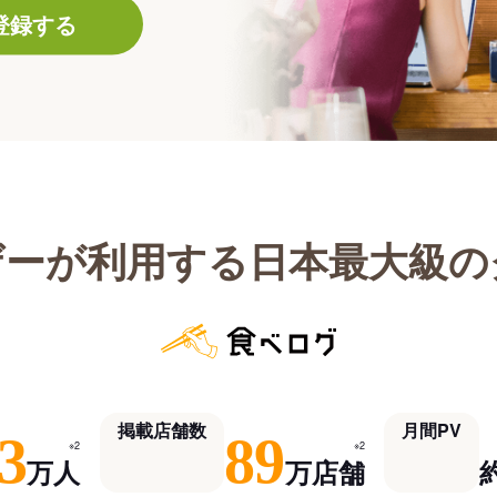
登録する
ザーが利用する日本最大級の
掲載店舗数
月間PV
3
89
※2
※2
万人
万店舗