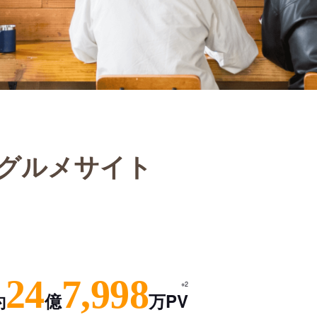
グルメサイト
24
7,998
※2
約
億
万PV