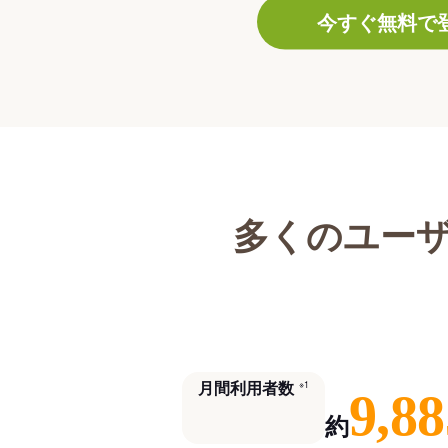
今すぐ無料で
多くのユー
月間利用者数
※1
9,88
約