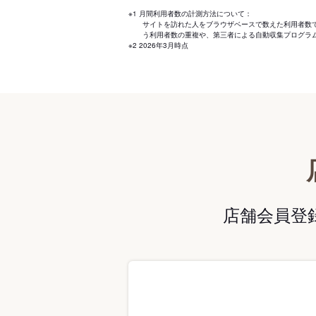
※1 月間利用者数の計測方法について：
サイトを訪れた人をブラウザベースで数えた利用者数
う利用者数の重複や、第三者による自動収集プログラ
※2 2026年3月時点
店舗会員登