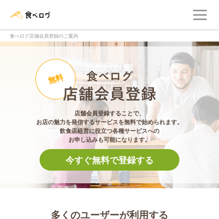
メ
食べログ店舗管理画面
食べログ店舗会員登録のご案内
食べログ店舗会員登
無料
店舗会員登録することで、
お店の魅力を発信するサービスを無料で始められます。
飲食店経営に役立つ各種サービスへの
お申し込みも可能になります。
今すぐ無料で登録する
多くのユーザーが利用する