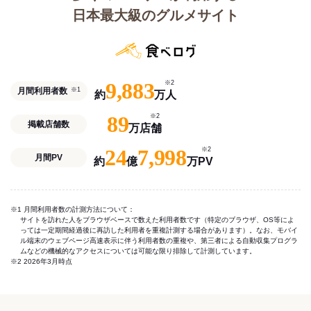
日本最大級のグルメサイト
9,883
※2
月間利用者数
※1
約
万人
89
※2
掲載店舗数
万店舗
24
7,998
※2
月間PV
約
億
万PV
※1 月間利用者数の計測方法について：
サイトを訪れた人をブラウザベースで数えた利用者数です（特定のブラウザ、OS等によ
っては一定期間経過後に再訪した利用者を重複計測する場合があります）。なお、モバイ
ル端末のウェブページ高速表示に伴う利用者数の重複や、第三者による自動収集プログラ
ムなどの機械的なアクセスについては可能な限り排除して計測しています。
※2 2026年3月時点