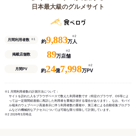
日本最大級のグルメサイト
9,883
※2
月間利用者数
※1
約
万人
89
※2
掲載店舗数
万店舗
24
7,998
※2
月間PV
約
億
万PV
※1 月間利用者数の計測方法について：
サイトを訪れた人をブラウザベースで数えた利用者数です（特定のブラウザ、OS等によ
っては一定期間経過後に再訪した利用者を重複計測する場合があります）。なお、モバイ
ル端末のウェブページ高速表示に伴う利用者数の重複や、第三者による自動収集プログラ
ムなどの機械的なアクセスについては可能な限り排除して計測しています。
※2 2026年3月時点