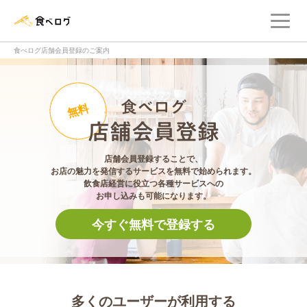
メ
食べログ店舗管理画面
食べログ店舗会員登録のご案内
食べログ店舗会員登
無料
店舗会員登録することで、
お店の魅力を発信するサービスを無料で始められます。
飲食店経営に役立つ各種サービスへの
お申し込みも可能になります。
今すぐ無料で登録する
多くのユーザーが利用する