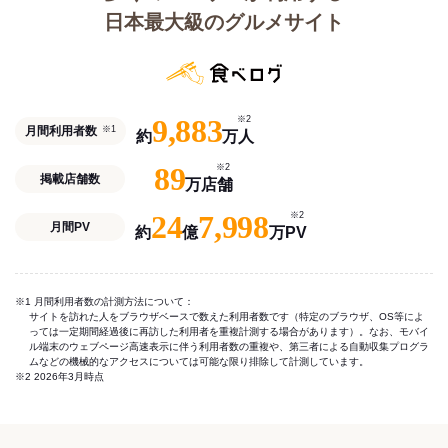
日本最大級のグルメサイト
9,883
※2
月間利用者数
※1
約
万人
89
※2
掲載店舗数
万店舗
24
7,998
※2
月間PV
約
億
万PV
※1 月間利用者数の計測方法について：
サイトを訪れた人をブラウザベースで数えた利用者数です（特定のブラウザ、OS等によ
っては一定期間経過後に再訪した利用者を重複計測する場合があります）。なお、モバイ
ル端末のウェブページ高速表示に伴う利用者数の重複や、第三者による自動収集プログラ
ムなどの機械的なアクセスについては可能な限り排除して計測しています。
※2 2026年3月時点