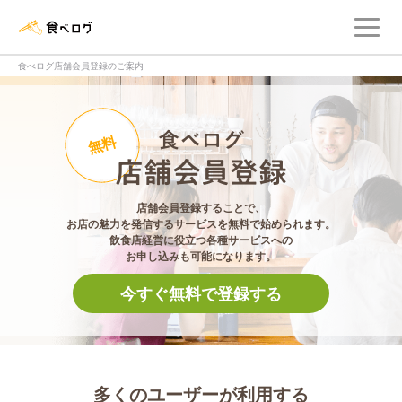
メ
食べログ店舗管理画面
食べログ店舗会員登録のご案内
食べログ店舗会員登
無料
店舗会員登録することで、
お店の魅力を発信するサービスを無料で始められます。
飲食店経営に役立つ各種サービスへの
お申し込みも可能になります。
今すぐ無料で登録する
多くのユーザーが利用する