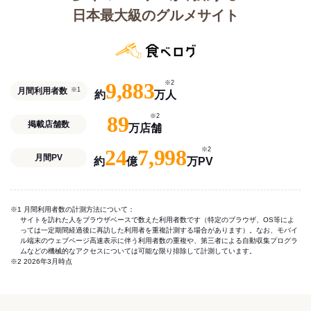
日本最大級のグルメサイト
9,883
※2
月間利用者数
※1
約
万人
89
※2
掲載店舗数
万店舗
24
7,998
※2
月間PV
約
億
万PV
※1 月間利用者数の計測方法について：
サイトを訪れた人をブラウザベースで数えた利用者数です（特定のブラウザ、OS等によ
っては一定期間経過後に再訪した利用者を重複計測する場合があります）。なお、モバイ
ル端末のウェブページ高速表示に伴う利用者数の重複や、第三者による自動収集プログラ
ムなどの機械的なアクセスについては可能な限り排除して計測しています。
※2 2026年3月時点