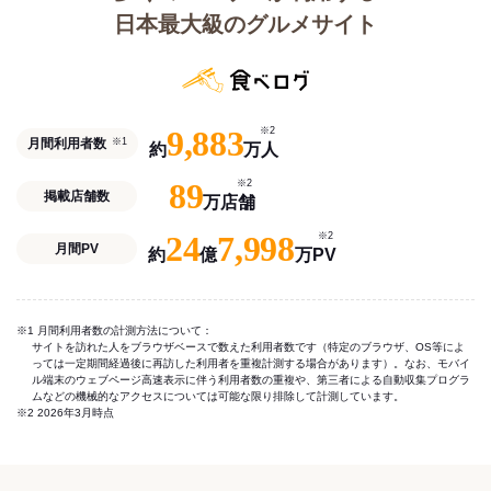
日本最大級のグルメサイト
9,883
※2
月間利用者数
※1
約
万人
89
※2
掲載店舗数
万店舗
24
7,998
※2
月間PV
約
億
万PV
※1 月間利用者数の計測方法について：
サイトを訪れた人をブラウザベースで数えた利用者数です（特定のブラウザ、OS等によ
っては一定期間経過後に再訪した利用者を重複計測する場合があります）。なお、モバイ
ル端末のウェブページ高速表示に伴う利用者数の重複や、第三者による自動収集プログラ
ムなどの機械的なアクセスについては可能な限り排除して計測しています。
※2 2026年3月時点