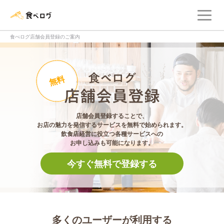
メ
食べログ店舗管理画面
食べログ店舗会員登録のご案内
食べログ店舗会員登
無料
店舗会員登録することで、
お店の魅力を発信するサービスを無料で始められます。
飲食店経営に役立つ各種サービスへの
お申し込みも可能になります。
今すぐ無料で登録する
多くのユーザーが利用する