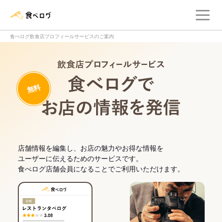
メ
食べログ店舗管理画面
食べログ飲食店プロフィールサービスのご案内
飲食店プロフィー
無料
食べログでお
店舗情報を編集し、お店の魅力やお得な情報を
ユーザーに伝えるためのサービスです。
食べログ店舗会員になることでご利用いただけます。