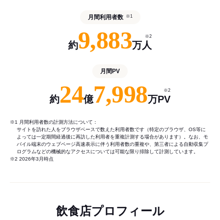
月間利用者数
※1
9,883
※2
約
万人
月間PV
24
7,998
※2
約
億
万PV
※1 月間利用者数の計測方法について：
サイトを訪れた人をブラウザベースで数えた利用者数です（特定のブラウザ、OS等に
よっては一定期間経過後に再訪した利用者を重複計測する場合があります）。なお、モ
バイル端末のウェブページ高速表示に伴う利用者数の重複や、第三者による自動収集プ
ログラムなどの機械的なアクセスについては可能な限り排除して計測しています。
※2 2026年3月時点
飲食店プロフィール