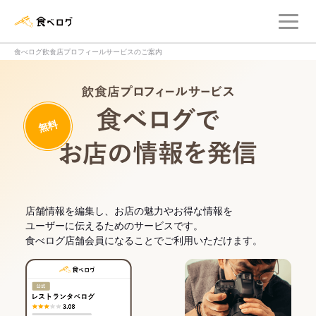
メ
食べログ店舗管理画面
食べログ飲食店プロフィールサービスのご案内
飲食店プロフィー
無料
食べログでお
店舗情報を編集し、お店の魅力やお得な情報を
ユーザーに伝えるためのサービスです。
食べログ店舗会員になることでご利用いただけます。