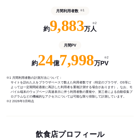
月間利用者数
※1
9,883
※2
約
万人
月間PV
24
7,998
※2
約
億
万PV
※1 月間利用者数の計測方法について：
サイトを訪れた人をブラウザベースで数えた利用者数です（特定のブラウザ、OS等に
よっては一定期間経過後に再訪した利用者を重複計測する場合があります）。なお、モ
バイル端末のウェブページ高速表示に伴う利用者数の重複や、第三者による自動収集プ
ログラムなどの機械的なアクセスについては可能な限り排除して計測しています。
※2 2026年3月時点
飲食店プロフィール