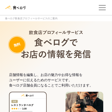
メ
食べログ店舗管理画面
食べログ飲食店プロフィールサービスのご案内
飲食店プロフィー
無料
食べログでお
店舗情報を編集し、お店の魅力やお得な情報を
ユーザーに伝えるためのサービスです。
食べログ店舗会員になることでご利用いただけます。