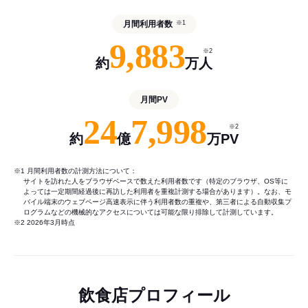
月間利用者数
※1
9,883
※2
約
万人
月間PV
24
7,998
※2
約
億
万PV
※1 月間利用者数の計測方法について：
サイトを訪れた人をブラウザベースで数えた利用者数です（特定のブラウザ、OS等に
よっては一定期間経過後に再訪した利用者を重複計測する場合があります）。なお、モ
バイル端末のウェブページ高速表示に伴う利用者数の重複や、第三者による自動収集プ
ログラムなどの機械的なアクセスについては可能な限り排除して計測しています。
※2 2026年3月時点
飲食店プロフィール