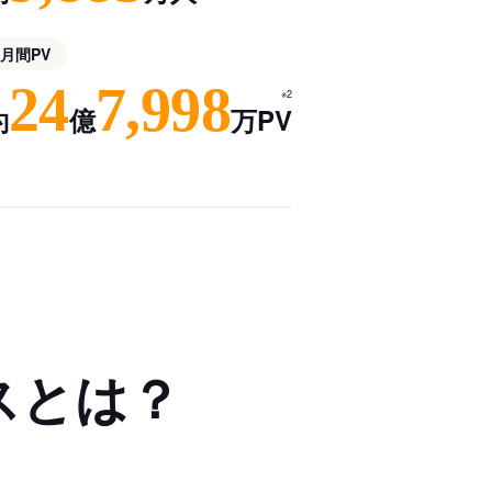
月間PV
24
7,998
※2
約
億
万PV
スとは？