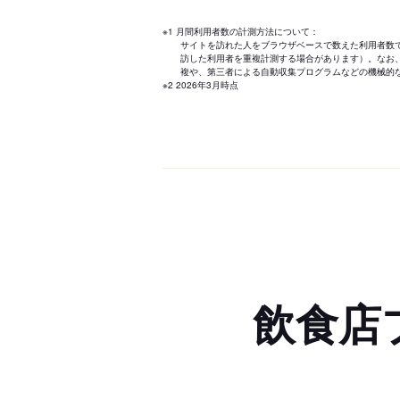
※1 月間利用者数の計測方法について：
サイトを訪れた人をブラウザベースで数えた利用者数
訪した利用者を重複計測する場合があります）。なお
複や、第三者による自動収集プログラムなどの機械的
※2 2026年3月時点
飲食店