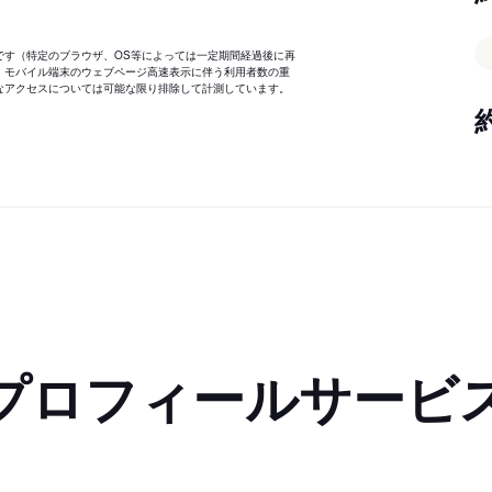
です（特定のブラウザ、OS等によっては一定期間経過後に再
、モバイル端末のウェブページ高速表示に伴う利用者数の重
なアクセスについては可能な限り排除して計測しています。
プロフィールサービ