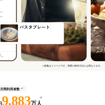
※画像はイメージです。実際の操作方法とは異なります。
月間利用者数
※1
9,883
※2
約
万人