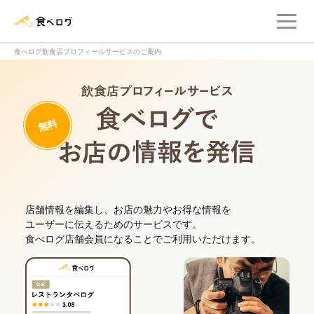
メ
食べログ店舗管理画面
食べログ飲食店プロフィールサービスのご案内
飲食店プロフィー
無料
食べログでお
店舗情報を編集し、お店の魅力やお得な情報を
ユーザーに伝えるためのサービスです。
食べログ店舗会員になることでご利用いただけます。