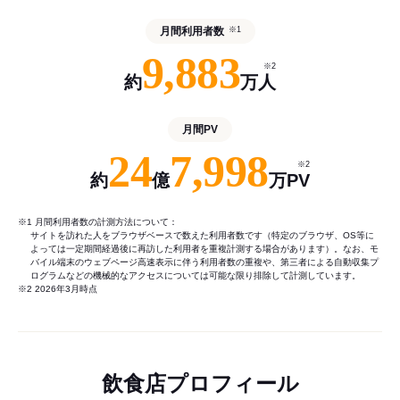
月間利用者数
※1
9,883
※2
約
万人
月間PV
24
7,998
※2
約
億
万PV
※1 月間利用者数の計測方法について：
サイトを訪れた人をブラウザベースで数えた利用者数です（特定のブラウザ、OS等に
よっては一定期間経過後に再訪した利用者を重複計測する場合があります）。なお、モ
バイル端末のウェブページ高速表示に伴う利用者数の重複や、第三者による自動収集プ
ログラムなどの機械的なアクセスについては可能な限り排除して計測しています。
※2 2026年3月時点
飲食店プロフィール