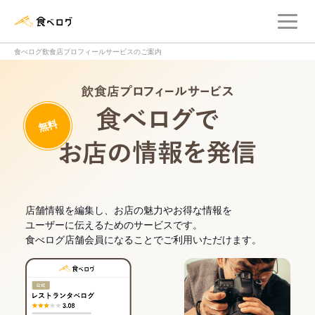
メ
食べログ店舗管理画面
食べログ飲食店プロフィールサービスのご案内
飲食店プロフィー
無料
食べログでお
店舗情報を編集し、お店の魅力やお得な情報を
ユーザーに伝えるためのサービスです。
食べログ店舗会員になることでご利用いただけます。