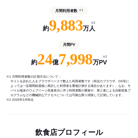
月間利用者数
※1
9,883
※2
約
万人
月間PV
24
7,998
※2
約
億
万PV
※1 月間利用者数の計測方法について：
サイトを訪れた人をブラウザベースで数えた利用者数です（特定のブラウザ、OS等に
よっては一定期間経過後に再訪した利用者を重複計測する場合があります）。なお、モ
バイル端末のウェブページ高速表示に伴う利用者数の重複や、第三者による自動収集プ
ログラムなどの機械的なアクセスについては可能な限り排除して計測しています。
※2 2026年3月時点
飲食店プロフィール