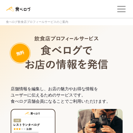
メ
食べログ店舗管理画面
食べログ飲食店プロフィールサービスのご案内
飲食店プロフィー
無料
食べログでお
店舗情報を編集し、お店の魅力やお得な情報を
ユーザーに伝えるためのサービスです。
食べログ店舗会員になることでご利用いただけます。