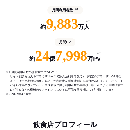
月間利用者数
※1
9,883
※2
約
万人
月間PV
24
7,998
※2
約
億
万PV
※1 月間利用者数の計測方法について：
サイトを訪れた人をブラウザベースで数えた利用者数です（特定のブラウザ、OS等に
よっては一定期間経過後に再訪した利用者を重複計測する場合があります）。なお、モ
バイル端末のウェブページ高速表示に伴う利用者数の重複や、第三者による自動収集プ
ログラムなどの機械的なアクセスについては可能な限り排除して計測しています。
※2 2026年3月時点
飲食店プロフィール