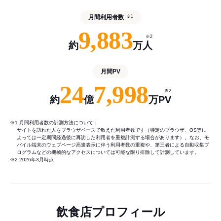
月間利用者数
※1
9,883
※2
約
万人
月間PV
24
7,998
※2
約
億
万PV
※1 月間利用者数の計測方法について：
サイトを訪れた人をブラウザベースで数えた利用者数です（特定のブラウザ、OS等に
よっては一定期間経過後に再訪した利用者を重複計測する場合があります）。なお、モ
バイル端末のウェブページ高速表示に伴う利用者数の重複や、第三者による自動収集プ
ログラムなどの機械的なアクセスについては可能な限り排除して計測しています。
※2 2026年3月時点
飲食店プロフィール