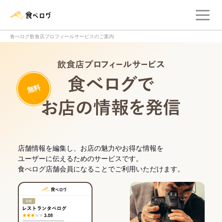
メ
食べログ店舗管理画面
食べログ飲食店プロフィールサービスのご案内
飲食店プロフィー
無料
食べログでお
店舗情報を編集し、お店の魅力やお得な情報を
ユーザーに伝えるためのサービスです。
食べログ店舗会員になることでご利用いただけます。