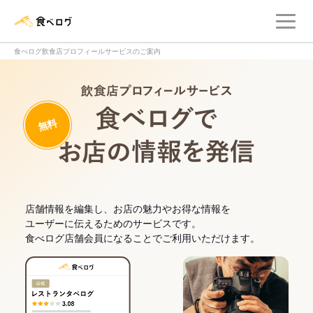
メ
食べログ店舗管理画面
食べログ飲食店プロフィールサービスのご案内
飲食店プロフィー
無料
食べログでお
店舗情報を編集し、お店の魅力やお得な情報を
ユーザーに伝えるためのサービスです。
食べログ店舗会員になることでご利用いただけます。