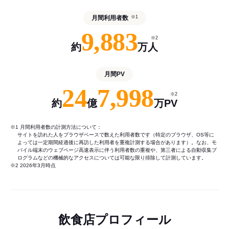
月間利用者数
※1
9,883
※2
約
万人
月間PV
24
7,998
※2
約
億
万PV
※1 月間利用者数の計測方法について：
サイトを訪れた人をブラウザベースで数えた利用者数です（特定のブラウザ、OS等に
よっては一定期間経過後に再訪した利用者を重複計測する場合があります）。なお、モ
バイル端末のウェブページ高速表示に伴う利用者数の重複や、第三者による自動収集プ
ログラムなどの機械的なアクセスについては可能な限り排除して計測しています。
※2 2026年3月時点
飲食店プロフィール