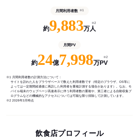
月間利用者数
※1
9,883
※2
約
万人
月間PV
24
7,998
※2
約
億
万PV
※1 月間利用者数の計測方法について：
サイトを訪れた人をブラウザベースで数えた利用者数です（特定のブラウザ、OS等に
よっては一定期間経過後に再訪した利用者を重複計測する場合があります）。なお、モ
バイル端末のウェブページ高速表示に伴う利用者数の重複や、第三者による自動収集プ
ログラムなどの機械的なアクセスについては可能な限り排除して計測しています。
※2 2026年3月時点
飲食店プロフィール