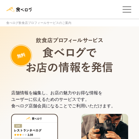
メ
食べログ店舗管理画面
食べログ飲食店プロフィールサービスのご案内
飲食店プロフィー
無料
食べログでお
店舗情報を編集し、お店の魅力やお得な情報を
ユーザーに伝えるためのサービスです。
食べログ店舗会員になることでご利用いただけます。