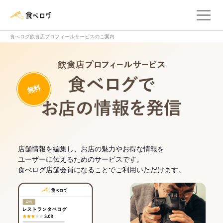
メ
食べログ店舗管理画面
食べログ飲食店プロフィールサービスのご案内
飲食店プロフィー
無料
食べログでお
店舗情報を編集し、お店の魅力やお得な情報を
ユーザーに伝えるためのサービスです。
食べログ店舗会員になることでご利用いただけます。