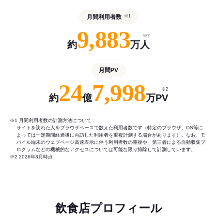
月間利用者数
※1
9,883
※2
約
万人
月間PV
24
7,998
※2
約
億
万PV
※1 月間利用者数の計測方法について：
サイトを訪れた人をブラウザベースで数えた利用者数です（特定のブラウザ、OS等に
よっては一定期間経過後に再訪した利用者を重複計測する場合があります）。なお、モ
バイル端末のウェブページ高速表示に伴う利用者数の重複や、第三者による自動収集プ
ログラムなどの機械的なアクセスについては可能な限り排除して計測しています。
※2 2026年3月時点
飲食店プロフィール