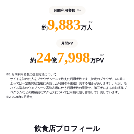
月間利用者数
※1
9,883
※2
約
万人
月間PV
24
7,998
※2
約
億
万PV
※1 月間利用者数の計測方法について：
サイトを訪れた人をブラウザベースで数えた利用者数です（特定のブラウザ、OS等に
よっては一定期間経過後に再訪した利用者を重複計測する場合があります）。なお、モ
バイル端末のウェブページ高速表示に伴う利用者数の重複や、第三者による自動収集プ
ログラムなどの機械的なアクセスについては可能な限り排除して計測しています。
※2 2026年3月時点
飲食店プロフィール