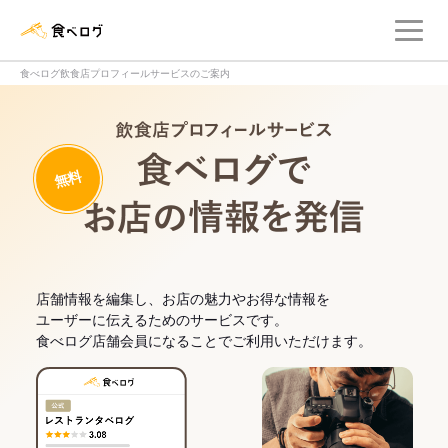
メ
食べログ店舗管理画面
食べログ飲食店プロフィールサービスのご案内
飲食店プロフィー
無料
食べログでお
店舗情報を編集し、お店の魅力やお得な情報を
ユーザーに伝えるためのサービスです。
食べログ店舗会員になることでご利用いただけます。