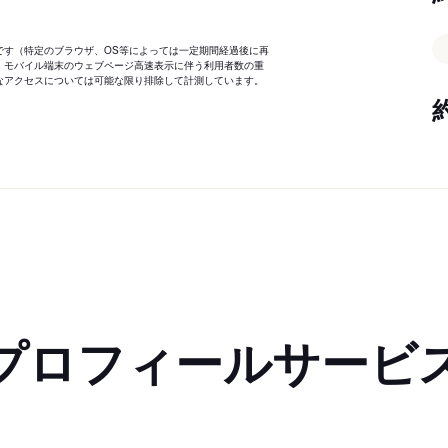
です（特定のブラウザ、OS等によっては一定期間経過後に再
、モバイル端末のウェブページ高速表示に伴う利用者数の重
なアクセスについては可能な限り排除して計測しています。
プロフィールサービ