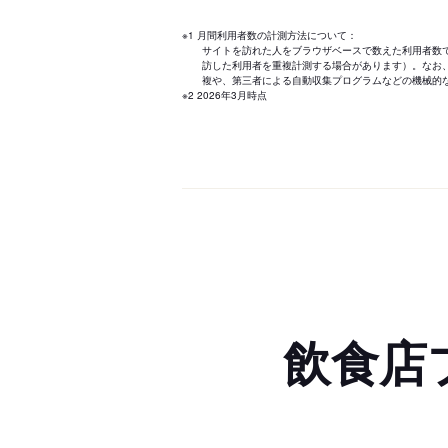
※1 月間利用者数の計測方法について：
サイトを訪れた人をブラウザベースで数えた利用者数
訪した利用者を重複計測する場合があります）。なお
複や、第三者による自動収集プログラムなどの機械的
※2 2026年3月時点
飲食店