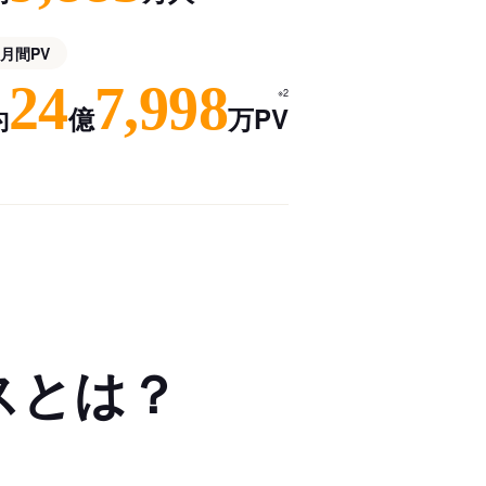
月間PV
24
7,998
※2
約
億
万PV
スとは？