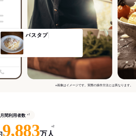
※画像はイメージです。実際の操作方法とは異なります。
月間利用者数
※1
9,883
※2
約
万人